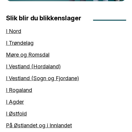
Slik blir du blikkenslager
I Nord
I Trøndelag
Møre og Romsdal
I Vestland (Hordaland)
I Vestland (Sogn og Fjordane)
I Rogaland
I Agder
I Østfold
På Østlandet og i Innlandet