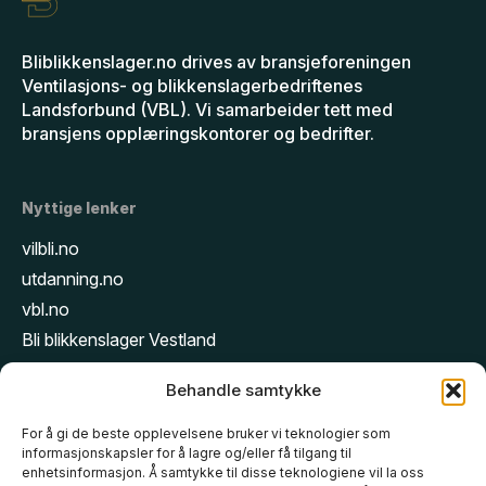
Bliblikkenslager.no drives av bransjeforeningen
Ventilasjons- og blikkenslagerbedriftenes
Landsforbund (VBL). Vi samarbeider tett med
bransjens opplæringskontorer og bedrifter.
Nyttige lenker
vilbli.no
utdanning.no
vbl.no
Bli blikkenslager Vestland
Bli blikkenslager Oslo
Behandle samtykke
Bli blikkenslager Rogaland
Bli blikkenslager Trøndelag
For å gi de beste opplevelsene bruker vi teknologier som
informasjonskapsler for å lagre og/eller få tilgang til
Bli blikkenslager Akershus
enhetsinformasjon. Å samtykke til disse teknologiene vil la oss