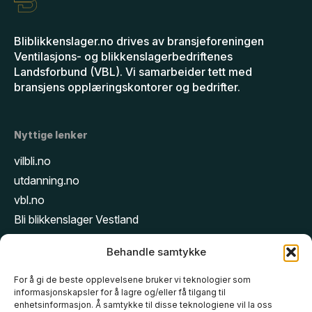
Bliblikkenslager.no drives av bransjeforeningen
Ventilasjons- og blikkenslagerbedriftenes
Landsforbund (VBL). Vi samarbeider tett med
bransjens opplæringskontorer og bedrifter.
Nyttige lenker
vilbli.no
utdanning.no
vbl.no
Bli blikkenslager Vestland
Bli blikkenslager Oslo
Behandle samtykke
Bli blikkenslager Rogaland
Bli blikkenslager Trøndelag
For å gi de beste opplevelsene bruker vi teknologier som
informasjonskapsler for å lagre og/eller få tilgang til
Bli blikkenslager Akershus
enhetsinformasjon. Å samtykke til disse teknologiene vil la oss