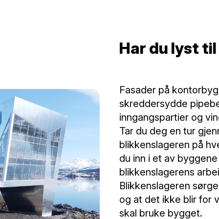
Har du lyst ti
Fasader på kontorbygg 
skreddersydde pipebes
inngangspartier og vin
Tar du deg en tur gjen
blikkenslageren på hve
du inn i et av byggene
blikkenslagerens arbeid
Blikkenslageren sørger
og at det ikke blir for 
skal bruke bygget.