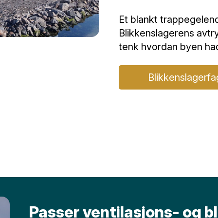
Et blankt trappegelend
Blikkenslagerens avtry
tenk hvordan byen had
Blikkenslagerfa
Passer ventilasjons- og b