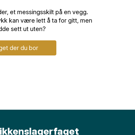
er, et messingsskilt på en vegg.
kk kan være lett å ta for gitt, men
de sett ut uten?
get der du bor
likkenslagerfaget