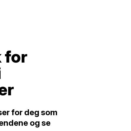
 for
i
er
ser for deg som
hendene og se